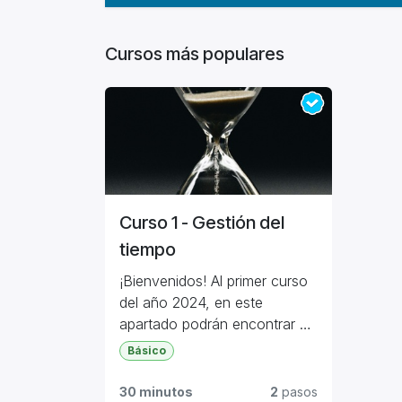
Cursos más populares
Curso 1 - Gestión del
tiempo
¡Bienvenidos! Al primer curso
del año 2024, en este
apartado podrán encontrar el
tema de gestión del tiempo.
Básico
La persona que tome este
Deben ver la presentación y
curso será capaz de gestionar
al finalizar, presentar la
30 minutos
2
pasos